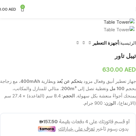
0
0.00
AED
Click to enlarge
الرئيسية
أجهزة التعطير
تيبل تاور
630.00
AED
جهاز تعطير أنيق وفعال مزود
بتحكم عن بُعد
وبطارية
400mAh
، مع زجاجة
بحجم
100 مل
وتغطية تصل إلى
200m³
. مثالي للمنازل والمكاتب،
يمنحك أجواءً منعشة بكل سهولة.
الحجم:
8.4 سم (القاعدة) × 27.4 سم
(الارتفاع)،
الوزن:
900 جرام.