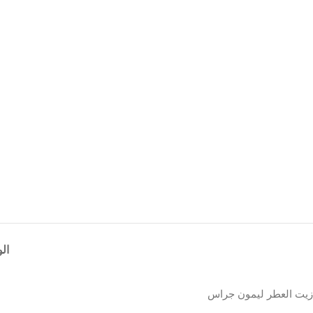
ال
زيت العطر ليمون جراس