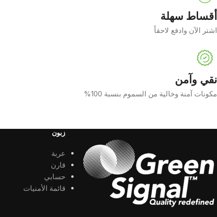
أقساط سهلة
اشتر الآن وادفع لاحقاً
نقي وآمن
مكونات آمنة وخالية من السموم بنسبة 100%
زبون
عربة
قارن
حسابي
قائمة الأمنيات