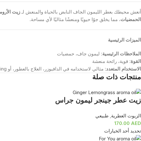
أنعش محيطك بعطر الليمون الجاف النابض بالحياة والمنعش لـ
زيت الأروم
الحمضيات
، مما يخلق جوًا حيويًا ومنعشًا مثاليًا لأي مساحة.
الميزات الرئيسية
الملاحظات الرئيسية
: ليمون جاف، حمضيات
القوة
: قوية، رائحة منعشة
الاستخدام المتعدد
: مثالي لاستخدامه في الدافيوزر، العلاج بالعطور، أو revitalizing بيئتك
منتجات ذات صلة
زيت عطر جينجر ليمون جراس
الزيوت العطرية
,
طبيعي
170.00
AED
تحديد أحد الخيارات