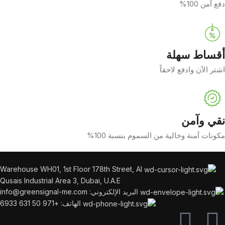
دفع آمن 100%
أقساط سهلة
اشتر الآن وادفع لاحقاً
نقي وآمن
مكونات آمنة وخالية من السموم بنسبة 100%
Warehouse WH01, 1st Floor 178th Street, Al
Qusais Industrial Area 3, Dubai, U.A.E
البريد الإلكتروني: info@greensignal-me.com
الهاتف: +971 50 631 6933